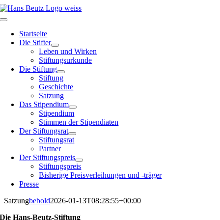
Skip
to
Toggle
content
Navigation
Startseite
Die Stifter
Leben und Wirken
Stiftungsurkunde
Die Stiftung
Stiftung
Geschichte
Satzung
Das Stipendium
Stipendium
Stimmen der Stipendiaten
Der Stiftungsrat
Stiftungsrat
Partner
Der Stiftungspreis
Stiftungspreis
Bisherige Preisverleihungen und -träger
Presse
Satzung
bebold
2026-01-13T08:28:55+00:00
Die Hans-Beutz-Stiftung