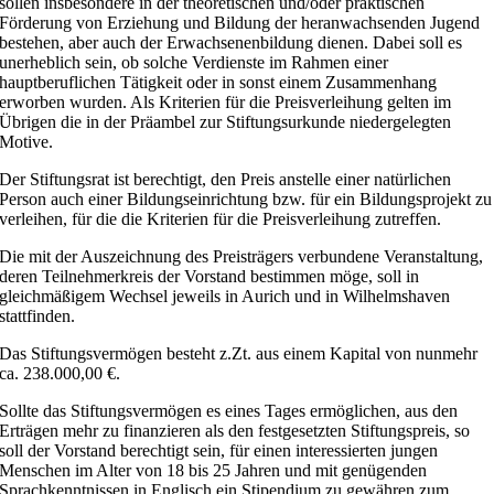
sollen insbesondere in der theoretischen und/oder praktischen
Förderung von Erziehung und Bildung der heranwachsenden Jugend
bestehen, aber auch der Erwachsenenbildung dienen. Dabei soll es
unerheblich sein, ob solche Verdienste im Rahmen einer
hauptberuflichen Tätigkeit oder in sonst einem Zusammenhang
erworben wurden. Als Kriterien für die Preisverleihung gelten im
Übrigen die in der Präambel zur Stiftungsurkunde niedergelegten
Motive.
Der Stiftungsrat ist berechtigt, den Preis anstelle einer natürlichen
Person auch einer Bildungseinrichtung bzw. für ein Bildungsprojekt zu
verleihen, für die die Kriterien für die Preisverleihung zutreffen.
Die mit der Auszeichnung des Preisträgers verbundene Veranstaltung,
deren Teilnehmerkreis der Vorstand bestimmen möge, soll in
gleichmäßigem Wechsel jeweils in Aurich und in Wilhelmshaven
stattfinden.
Das Stiftungsvermögen besteht z.Zt. aus einem Kapital von nunmehr
ca. 238.000,00 €.
Sollte das Stiftungsvermögen es eines Tages ermöglichen, aus den
Erträgen mehr zu finanzieren als den festgesetzten Stiftungspreis, so
soll der Vorstand berechtigt sein, für einen interessierten jungen
Menschen im Alter von 18 bis 25 Jahren und mit genügenden
Sprachkenntnissen in Englisch ein Stipendium zu gewähren zum