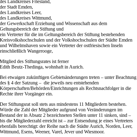
des Landkreises Friesland,
der Stadt Emden,
des Landkreises Leer,
des Landkreises Wittmund,
der Gewerkschaft Erziehung und Wissenschaft aus dem
Geltungsbereich der Stiftung und
ein Vertreter für die im Geltungsbereich der Stiftung bestehenden
Kreisvolkshochschulen und der Volkshochschulen der Städte Emden
und Wilhelmshaven sowie ein Vertreter der ostfriesischen Inseln
einschließlich Wangerooge,
Mitglied des Stiftungsrates ist ferner
Edith Beutz-Thedinga, wohnhaft in Aurich.
Bei etwaigen zukünftigen Gebietsänderungen treten – unter Beachtung
des § 4 der Satzung – die jeweils neu entstehenden
Körperschaften/Behörden/Einrichtungen als Rechtsnachfolger in die
Rechte ihrer Vorgänger ein.
Der Stiftungsrat soll stets aus mindestens 11 Mitgliedern bestehen.
Würde die Zahl der Mitglieder aufgrund von Veränderungen im
Bestand der in Absatz 2 bezeichneten Stellen unter 11 sinken, sind –
bis die Mitgliederzahl erreicht ist – zur Entsendung je eines Vertreters
ebenfalls berechtigt: der Reihe nach die Städte Aurich, Norden, Leer,
Wittmund, Esens, Weener, Varel, Jever und Wiesmoor.