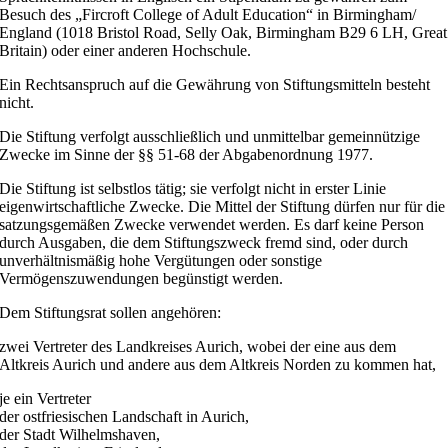
Besuch des „Fircroft College of Adult Education“ in Birmingham/
England (1018 Bristol Road, Selly Oak, Birmingham B29 6 LH, Great
Britain) oder einer anderen Hochschule.
Ein Rechtsanspruch auf die Gewährung von Stiftungsmitteln besteht
nicht.
Die Stiftung verfolgt ausschließlich und unmittelbar gemeinnützige
Zwecke im Sinne der §§ 51-68 der Abgabenordnung 1977.
Die Stiftung ist selbstlos tätig; sie verfolgt nicht in erster Linie
eigenwirtschaftliche Zwecke. Die Mittel der Stiftung dürfen nur für die
satzungsgemäßen Zwecke verwendet werden. Es darf keine Person
durch Ausgaben, die dem Stiftungszweck fremd sind, oder durch
unverhältnismäßig hohe Vergütungen oder sonstige
Vermögenszuwendungen begünstigt werden.
Dem Stiftungsrat sollen angehören:
zwei Vertreter des Landkreises Aurich, wobei der eine aus dem
Altkreis Aurich und andere aus dem Altkreis Norden zu kommen hat,
je ein Vertreter
der ostfriesischen Landschaft in Aurich,
der Stadt Wilhelmshaven,